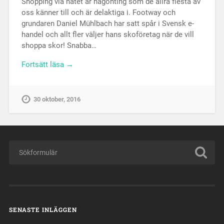
Shopping via nätet är någonting som de allra flesta av
oss känner till och är delaktiga i. Footway och
grundaren Daniel Mühlbach har satt spår i Svensk e-
handel och allt fler väljer hans skoföretag när de vill
shoppa skor! Snabba…
Fortsätt läsa →
30 oktober, 2016
SENASTE INLÄGGEN