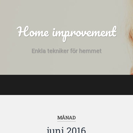
Home improvement
Enkla tekniker för hemmet
MÅNAD
juni 2016