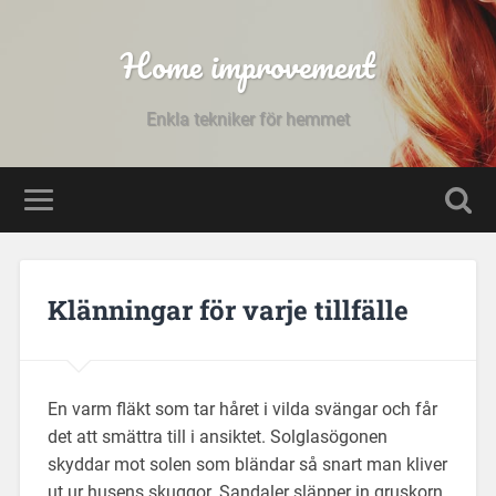
Home improvement
Enkla tekniker för hemmet
Klänningar för varje tillfälle
En varm fläkt som tar håret i vilda svängar och får
det att smättra till i ansiktet. Solglasögonen
skyddar mot solen som bländar så snart man kliver
ut ur husens skuggor. Sandaler släpper in gruskorn