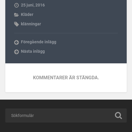
25 juni, 2016
Kläder
klänningar
Föregående inlägg
Nästa inlägg
KOMMENTARER ÄR STÄNGDA.