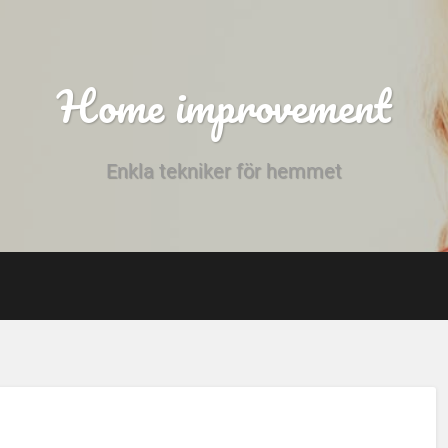
Home improvement
Enkla tekniker för hemmet