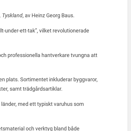
 Tyskland
, av Heinz Georg Baus.
t-under-ett-tak”, vilket revolutionerade
och professionella hantverkare tvungna att
n plats. Sortimentet inkluderar byggvaror,
ter, samt trädgårdsartiklar.
a länder, med ett typiskt varuhus som
litetsmaterial och verktyg bland både