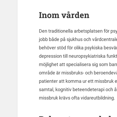
Inom vården
Den traditionella arbetsplatsen för ps
jobb både på sjukhus och vårdcentral
behöver stöd för olika psykiska besvä
depression till neuropsykiatriska fun
möjlighet att specialisera sig som ba
område är missbruks- och beroendevå
patienter att komma ur ett missbruk 
samtal, kognitiv beteendeterapi och å
missbruk krävs ofta vidareutbildning.