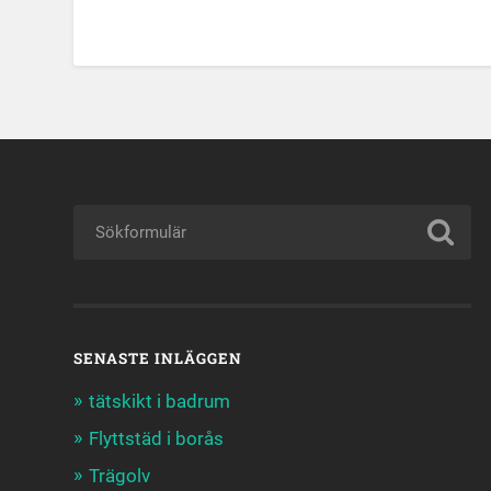
SENASTE INLÄGGEN
tätskikt i badrum
Flyttstäd i borås
Trägolv