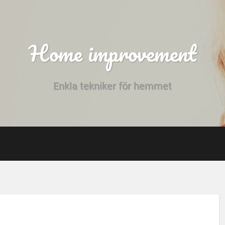
Home improvement
Enkla tekniker för hemmet