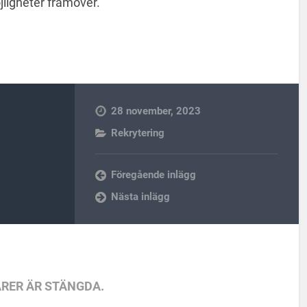
jligheter framöver.
28 november, 2023
Rekrytering
Föregående inlägg
Nästa inlägg
RER ÄR STÄNGDA.