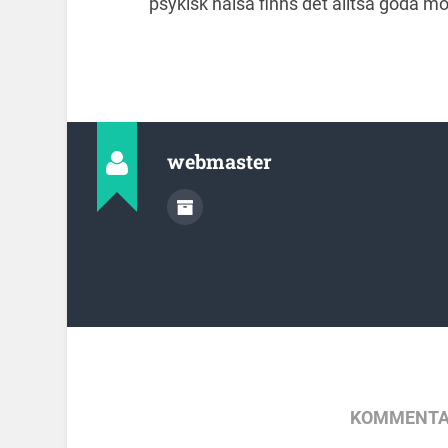
psykisk hälsa finns det alltså goda mö
webmaster
KOMMENTA