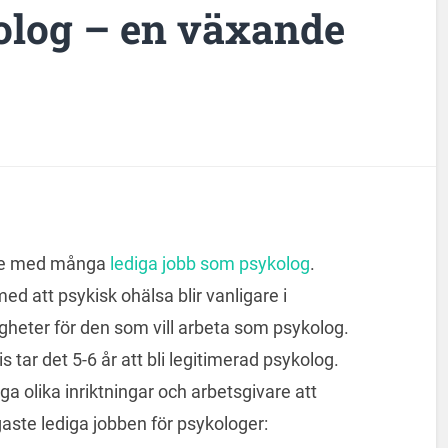
olog – en växande
åde med många
lediga jobb som psykolog
.
ed att psykisk ohälsa blir vanligare i
igheter för den som vill arbeta som psykolog.
s tar det 5-6 år att bli legitimerad psykolog.
a olika inriktningar och arbetsgivare att
gaste lediga jobben för psykologer: