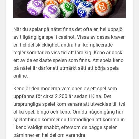
När du spelar på nätet finns det ofta en hel uppsjö
av tillgängliga spel i casinot. Vissa av dessa kräver
en hel del skicklighet, andra har komplicerade
regler som tar en viss tid att lära sig. Keno är dock
ett av de enklaste spelen som finns. Att spela keno
på nätet är därför ett utmärkt sätt att börja spela
online.
Keno är den moderna versionen av ett spel som
uppfanns för cirka 2 200 år sedan i Kina. Det
ursprungliga spelet kom senare att utvecklas till två
olika spel: bingo och keno. Om du någon gång har
spelat bingo kommer du förmodligen att komma in
i keno väldigt snabbt, eftersom de bägge spelen
påminner en hel del om varandra.