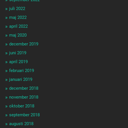
juli 2022
maj 2022
april 2022
maj 2020
december 2019
juni 2019
april 2019
februari 2019
januari 2019
december 2018
november 2018
oktober 2018
september 2018
augusti 2018