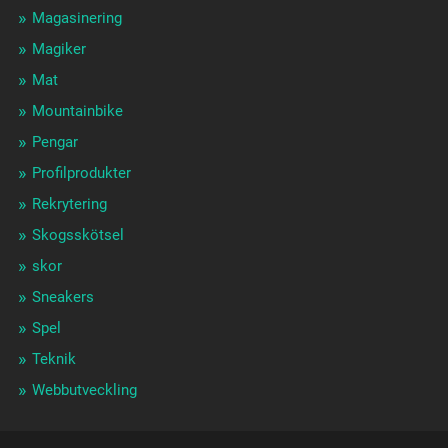
Magasinering
Magiker
Mat
Mountainbike
Pengar
Profilprodukter
Rekrytering
Skogsskötsel
skor
Sneakers
Spel
Teknik
Webbutveckling