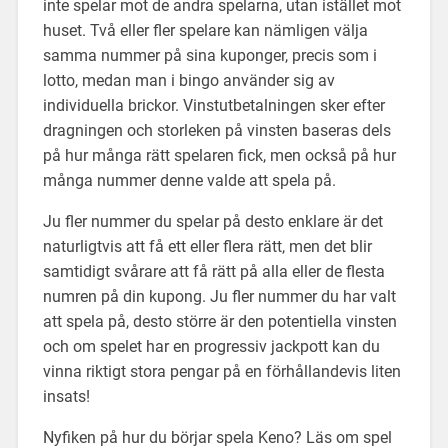
inte spelar mot de andra spelarna, utan istället mot
huset. Två eller fler spelare kan nämligen välja
samma nummer på sina kuponger, precis som i
lotto, medan man i bingo använder sig av
individuella brickor. Vinstutbetalningen sker efter
dragningen och storleken på vinsten baseras dels
på hur många rätt spelaren fick, men också på hur
många nummer denne valde att spela på.
Ju fler nummer du spelar på desto enklare är det
naturligtvis att få ett eller flera rätt, men det blir
samtidigt svårare att få rätt på alla eller de flesta
numren på din kupong. Ju fler nummer du har valt
att spela på, desto större är den potentiella vinsten
och om spelet har en progressiv jackpott kan du
vinna riktigt stora pengar på en förhållandevis liten
insats!
Nyfiken på hur du börjar spela Keno? Läs om spel