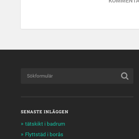
KOMMENTA
SENASTE INLÄGGEN
tätskikt i badrum
Flyttstäd i borås