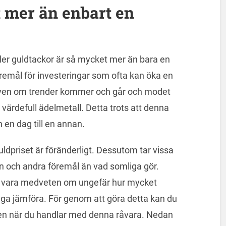
 mer än enbart en
er guldtackor är så mycket mer än bara en
remål för investeringar som ofta kan öka en
r även om trender kommer och går och modet
 värdefull ädelmetall. Detta trots att denna
n en dag till en annan.
guldpriset är föränderligt. Dessutom tar vissa
n och andra föremål än vad somliga gör.
els vara medveten om ungefär hur mycket
t våga jämföra. För genom att göra detta kan du
gen när du handlar med denna råvara. Nedan