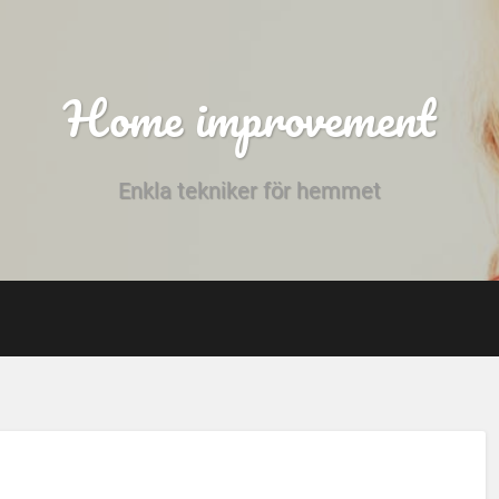
Home improvement
Enkla tekniker för hemmet