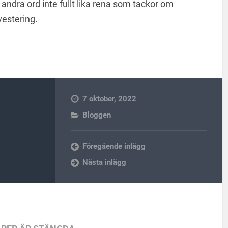
ndra ord inte fullt lika rena som tackor om
vestering.
7 oktober, 2022
Bloggen
Föregående inlägg
Nästa inlägg