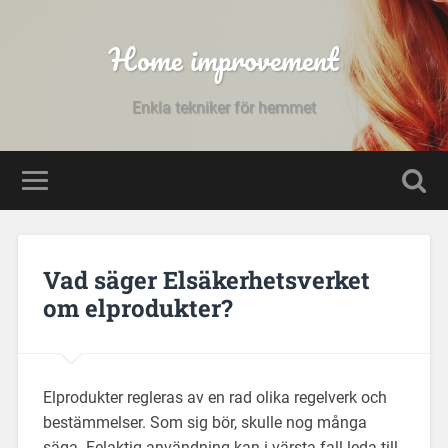
Home improvement
Enkla tekniker för hemmet
Vad säger Elsäkerhetsverket
om elprodukter?
Elprodukter regleras av en rad olika regelverk och
bestämmelser. Som sig bör, skulle nog många
säga. Felaktig användning kan i värsta fall leda till